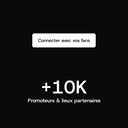
répondez et créez un vrai lien.
q
Connecter avec vos fans
+10K
Promoteurs & lieux partenaires