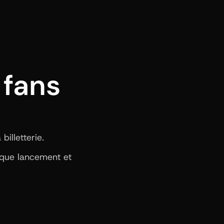
fans 
illetterie.
aque lancement et 