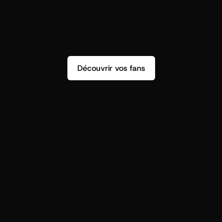
Découvrir vos fans
r
t
i
s
t
s
,
o
n
n
’
a
p
a
s
s
e
u
l
e
m
e
n
t
d
e
n
s
i
g
h
t
s
q
u
’
o
n
p
e
u
t
v
r
a
i
m
e
n
t
u
t