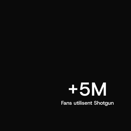
directement dans leur feed Shotgun.
+5M
Fans utilisent Shotgun