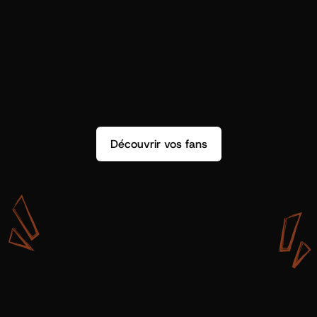
Découvrir vos fans
A
v
e
c
S
h
o
t
g
u
n
A
r
t
i
s
t
s
,
o
n
n
’
a
p
a
s
s
e
u
l
e
m
e
n
t
d
e
l
a
d
o
n
n
é
e
.
O
n
a
d
e
s
i
n
s
i
g
h
t
s
q
u
’
o
n
p
e
u
t
v
r
a
i
m
e
n
t
u
t
i
l
i
s
e
r
.