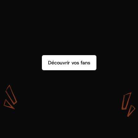
Découvrir vos fans
A
v
e
c
S
h
o
t
g
u
n
A
r
t
i
s
t
s
,
o
n
n
’
a
p
a
s
s
e
u
l
e
m
e
n
t
d
e
l
a
d
o
n
n
é
e
.
O
n
a
d
e
s
i
n
s
i
g
h
t
s
q
u
’
o
n
p
e
u
t
v
r
a
i
m
e
n
t
u
t
i
l
i
s
e
r
.