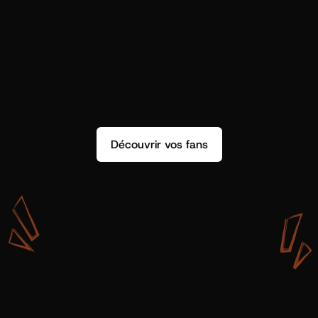
Découvrir vos fans
A
v
e
c
S
h
o
t
g
u
n
A
r
t
i
s
t
s
,
o
n
n
’
a
p
a
s
s
e
u
l
e
m
e
n
t
d
e
l
a
d
o
n
n
é
e
.
O
n
a
d
e
s
i
n
s
i
g
h
t
s
q
u
’
o
n
p
e
u
t
v
r
a
i
m
e
n
t
u
t
i
l
i
s
e
r
.