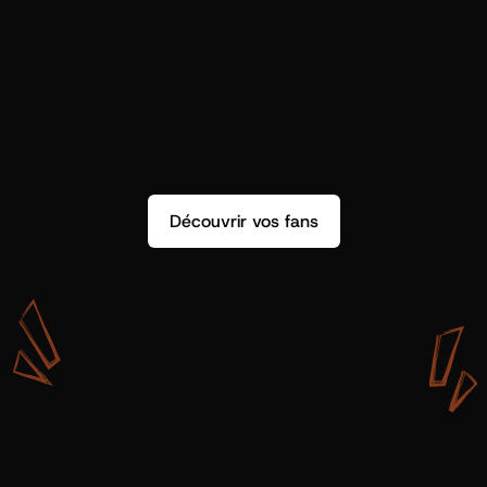
Découvrir vos fans
A
v
e
c
S
h
o
t
g
u
n
A
r
t
i
s
t
s
,
o
n
n
’
a
p
a
s
s
e
u
l
e
m
e
n
t
d
e
l
a
d
o
n
n
é
e
.
O
n
a
d
e
s
i
n
s
i
g
h
t
s
q
u
’
o
n
p
e
u
t
v
r
a
i
m
e
n
t
u
t
i
l
i
s
e
r
.