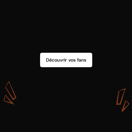
Découvrir vos fans
A
v
e
c
S
h
o
t
g
u
n
A
r
t
i
s
t
s
,
o
n
n
’
a
p
a
s
s
e
u
l
e
m
e
n
t
d
e
l
a
d
o
n
n
é
e
.
O
n
a
d
e
s
i
n
s
i
g
h
t
s
q
u
’
o
n
p
e
u
t
v
r
a
i
m
e
n
t
u
t
i
l
i
s
e
r
.