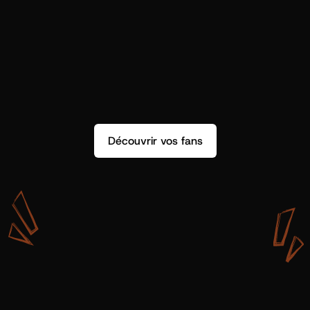
Découvrir vos fans
A
v
e
c
S
h
o
t
g
u
n
A
r
t
i
s
t
s
,
o
n
n
’
a
p
a
s
s
e
u
l
e
m
e
n
t
d
e
l
a
d
o
n
n
é
e
.
O
n
a
d
e
s
i
n
s
i
g
h
t
s
q
u
’
o
n
p
e
u
t
v
r
a
i
m
e
n
t
u
t
i
l
i
s
e
r
.