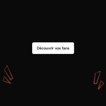
Découvrir vos fans
A
v
e
c
S
h
o
t
g
u
n
A
r
t
i
s
t
s
,
o
n
n
’
a
p
a
s
s
e
u
l
e
m
e
n
t
d
e
l
a
d
o
n
n
é
e
.
O
n
a
d
e
s
i
n
s
i
g
h
t
s
q
u
’
o
n
p
e
u
t
v
r
a
i
m
e
n
t
u
t
i
l
i
s
e
r
.