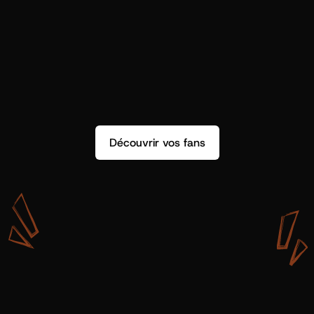
Découvrir vos fans
A
v
e
c
S
h
o
t
g
u
n
A
r
t
i
s
t
s
,
o
n
n
’
a
p
a
s
s
e
u
l
e
m
e
n
t
d
e
l
a
d
o
n
n
é
e
.
O
n
a
d
e
s
i
n
s
i
g
h
t
s
q
u
’
o
n
p
e
u
t
v
r
a
i
m
e
n
t
u
t
i
l
i
s
e
r
.