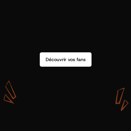
Découvrir vos fans
A
v
e
c
S
h
o
t
g
u
n
A
r
t
i
s
t
s
,
o
n
n
’
a
p
a
s
s
e
u
l
e
m
e
n
t
d
e
l
a
d
o
n
n
é
e
.
O
n
a
d
e
s
i
n
s
i
g
h
t
s
q
u
’
o
n
p
e
u
t
v
r
a
i
m
e
n
t
u
t
i
l
i
s
e
r
.