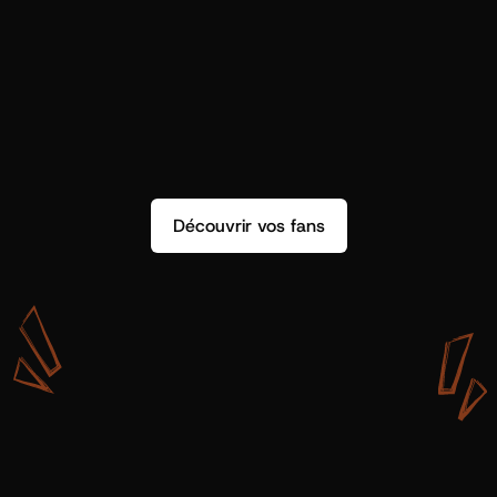
Découvrir vos fans
A
v
e
c
S
h
o
t
g
u
n
A
r
t
i
s
t
s
,
o
n
n
’
a
p
a
s
s
e
u
l
e
m
e
n
t
d
e
l
a
d
o
n
n
é
e
.
O
n
a
d
e
s
i
n
s
i
g
h
t
s
q
u
’
o
n
p
e
u
t
v
r
a
i
m
e
n
t
u
t
i
l
i
s
e
r
.