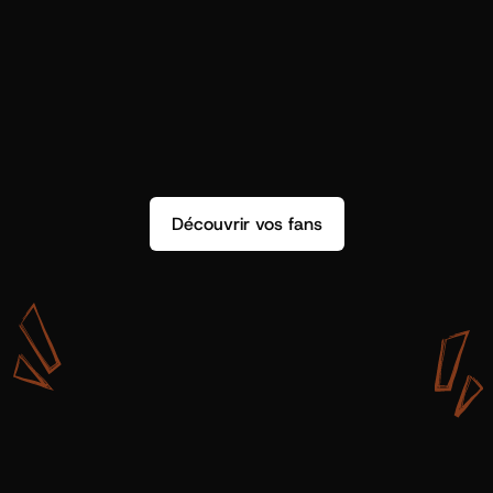
Découvrir vos fans
A
v
e
c
S
h
o
t
g
u
n
A
r
t
i
s
t
s
,
o
n
n
’
a
p
a
s
s
e
u
l
e
m
e
n
t
d
e
l
a
d
o
n
n
é
e
.
O
n
a
d
e
s
i
n
s
i
g
h
t
s
q
u
’
o
n
p
e
u
t
v
r
a
i
m
e
n
t
u
t
i
l
i
s
e
r
.