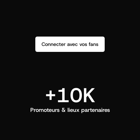
répondez et créez un vrai lien.
q
Connecter avec vos fans
+10K
Promoteurs & lieux partenaires