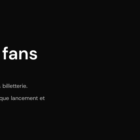
fans 
illetterie.
aque lancement et 