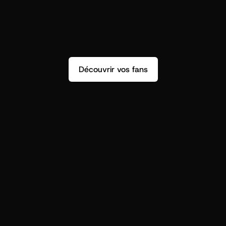
Découvrir vos fans
r
t
i
s
t
s
,
o
n
n
’
a
p
a
s
s
e
u
l
e
m
e
n
t
d
e
n
s
i
g
h
t
s
q
u
’
o
n
p
e
u
t
v
r
a
i
m
e
n
t
u
t