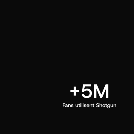
directement dans leur feed Shotgun.
+5M
Fans utilisent Shotgun