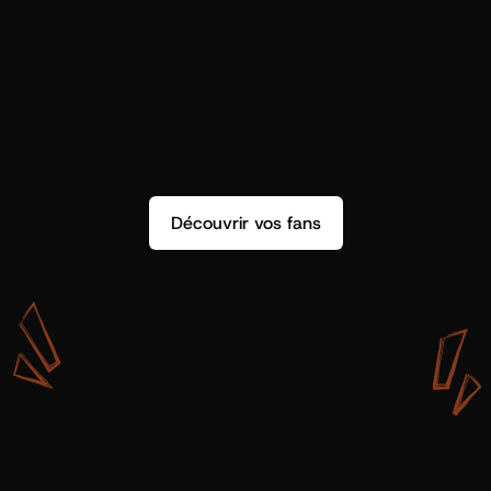
Découvrir vos fans
A
v
e
c
S
h
o
t
g
u
n
A
r
t
i
s
t
s
,
o
n
n
’
a
p
a
s
s
e
u
l
e
m
e
n
t
d
e
l
a
d
o
n
n
é
e
.
O
n
a
d
e
s
i
n
s
i
g
h
t
s
q
u
’
o
n
p
e
u
t
v
r
a
i
m
e
n
t
u
t
i
l
i
s
e
r
.