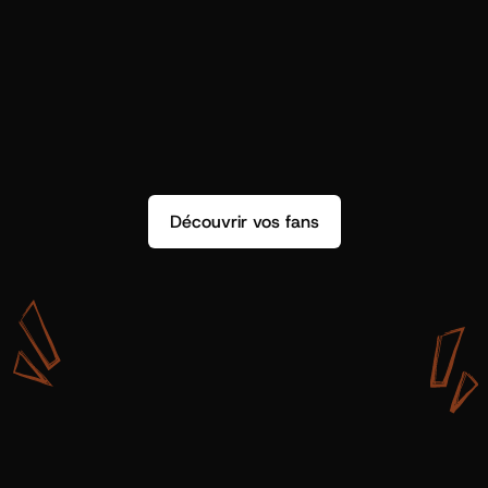
Découvrir vos fans
A
v
e
c
S
h
o
t
g
u
n
A
r
t
i
s
t
s
,
o
n
n
’
a
p
a
s
s
e
u
l
e
m
e
n
t
d
e
l
a
d
o
n
n
é
e
.
O
n
a
d
e
s
i
n
s
i
g
h
t
s
q
u
’
o
n
p
e
u
t
v
r
a
i
m
e
n
t
u
t
i
l
i
s
e
r
.