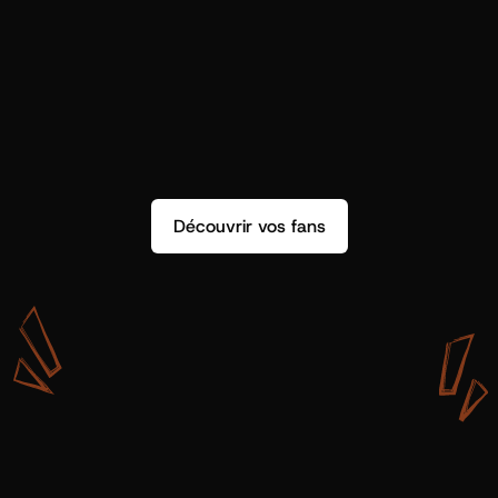
Découvrir vos fans
A
v
e
c
S
h
o
t
g
u
n
A
r
t
i
s
t
s
,
o
n
n
’
a
p
a
s
s
e
u
l
e
m
e
n
t
d
e
l
a
d
o
n
n
é
e
.
O
n
a
d
e
s
i
n
s
i
g
h
t
s
q
u
’
o
n
p
e
u
t
v
r
a
i
m
e
n
t
u
t
i
l
i
s
e
r
.