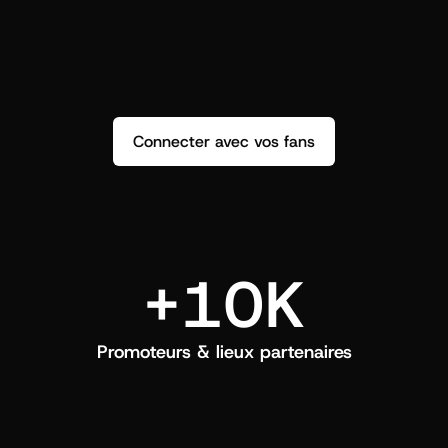
répondez et créez un vrai lien.
q
Connecter avec vos fans
+10K
Promoteurs & lieux partenaires