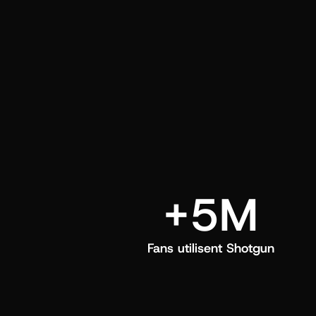
directement dans leur feed Shotgun.
+5M
Fans utilisent Shotgun