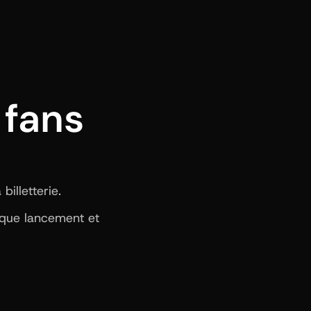
fans 
illetterie.
aque lancement et 