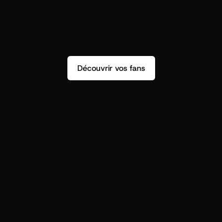
Découvrir vos fans
r
t
i
s
t
s
,
o
n
n
’
a
p
a
s
s
e
u
l
e
m
e
n
t
d
e
n
s
i
g
h
t
s
q
u
’
o
n
p
e
u
t
v
r
a
i
m
e
n
t
u
t