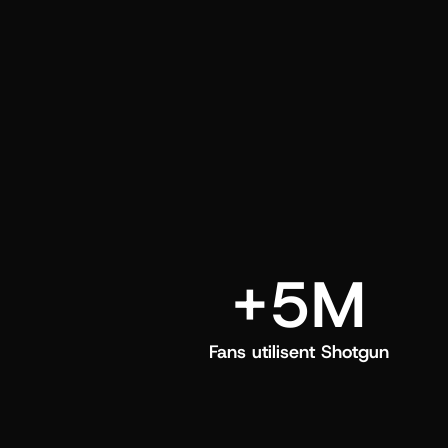
directement dans leur feed Shotgun.
+5M
Fans utilisent Shotgun