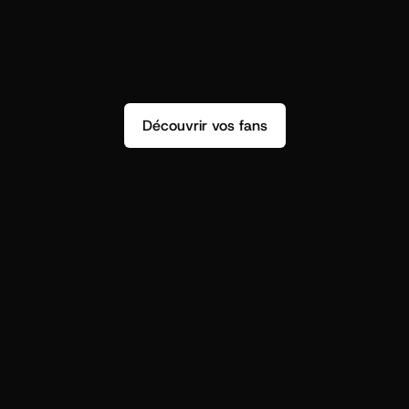
Découvrir vos fans
r
t
i
s
t
s
,
o
n
n
’
a
p
a
s
s
e
u
l
e
m
e
n
t
d
e
n
s
i
g
h
t
s
q
u
’
o
n
p
e
u
t
v
r
a
i
m
e
n
t
u
t