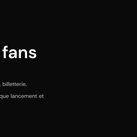
fans 
illetterie.
aque lancement et 