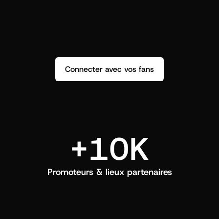
répondez et créez un vrai lien.
q
Connecter avec vos fans
+10K
Promoteurs & lieux partenaires