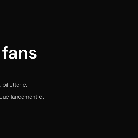
fans 
illetterie.
aque lancement et 