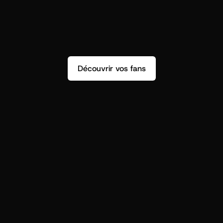
Découvrir vos fans
r
t
i
s
t
s
,
o
n
n
’
a
p
a
s
s
e
u
l
e
m
e
n
t
d
e
n
s
i
g
h
t
s
q
u
’
o
n
p
e
u
t
v
r
a
i
m
e
n
t
u
t