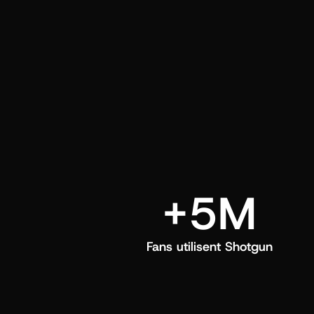
directement dans leur feed Shotgun.
+5M
Fans utilisent Shotgun