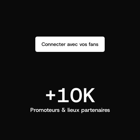
répondez et créez un vrai lien.
q
Connecter avec vos fans
+10K
Promoteurs & lieux partenaires