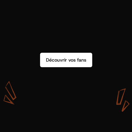
Découvrir vos fans
A
v
e
c
S
h
o
t
g
u
n
A
r
t
i
s
t
s
,
o
n
n
’
a
p
a
s
s
e
u
l
e
m
e
n
t
d
e
l
a
d
o
n
n
é
e
.
O
n
a
d
e
s
i
n
s
i
g
h
t
s
q
u
’
o
n
p
e
u
t
v
r
a
i
m
e
n
t
u
t
i
l
i
s
e
r
.