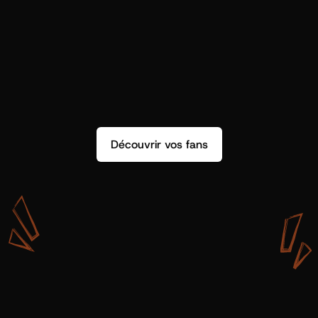
Découvrir vos fans
A
v
e
c
S
h
o
t
g
u
n
A
r
t
i
s
t
s
,
o
n
n
’
a
p
a
s
s
e
u
l
e
m
e
n
t
d
e
l
a
d
o
n
n
é
e
.
O
n
a
d
e
s
i
n
s
i
g
h
t
s
q
u
’
o
n
p
e
u
t
v
r
a
i
m
e
n
t
u
t
i
l
i
s
e
r
.