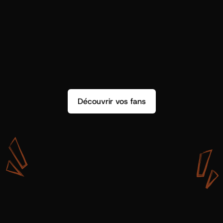
Découvrir vos fans
A
v
e
c
S
h
o
t
g
u
n
A
r
t
i
s
t
s
,
o
n
n
’
a
p
a
s
s
e
u
l
e
m
e
n
t
d
e
l
a
d
o
n
n
é
e
.
O
n
a
d
e
s
i
n
s
i
g
h
t
s
q
u
’
o
n
p
e
u
t
v
r
a
i
m
e
n
t
u
t
i
l
i
s
e
r
.