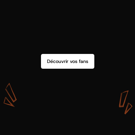
Découvrir vos fans
A
v
e
c
S
h
o
t
g
u
n
A
r
t
i
s
t
s
,
o
n
n
’
a
p
a
s
s
e
u
l
e
m
e
n
t
d
e
l
a
d
o
n
n
é
e
.
O
n
a
d
e
s
i
n
s
i
g
h
t
s
q
u
’
o
n
p
e
u
t
v
r
a
i
m
e
n
t
u
t
i
l
i
s
e
r
.