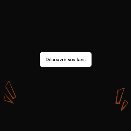
Découvrir vos fans
A
v
e
c
S
h
o
t
g
u
n
A
r
t
i
s
t
s
,
o
n
n
’
a
p
a
s
s
e
u
l
e
m
e
n
t
d
e
l
a
d
o
n
n
é
e
.
O
n
a
d
e
s
i
n
s
i
g
h
t
s
q
u
’
o
n
p
e
u
t
v
r
a
i
m
e
n
t
u
t
i
l
i
s
e
r
.