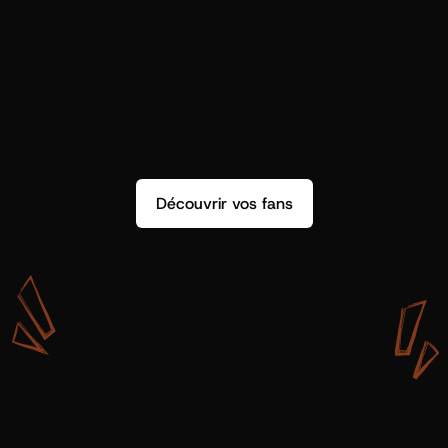
Découvrir vos fans
A
v
e
c
S
h
o
t
g
u
n
A
r
t
i
s
t
s
,
o
n
n
’
a
p
a
s
s
e
u
l
e
m
e
n
t
d
e
l
a
d
o
n
n
é
e
.
O
n
a
d
e
s
i
n
s
i
g
h
t
s
q
u
’
o
n
p
e
u
t
v
r
a
i
m
e
n
t
u
t
i
l
i
s
e
r
.