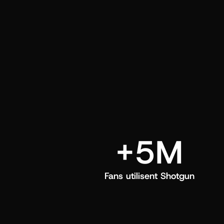
directement dans leur feed Shotgun.
+5M
Fans utilisent Shotgun