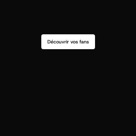
Découvrir vos fans
r
t
i
s
t
s
,
o
n
n
’
a
p
a
s
s
e
u
l
e
m
e
n
t
d
e
n
s
i
g
h
t
s
q
u
’
o
n
p
e
u
t
v
r
a
i
m
e
n
t
u
t