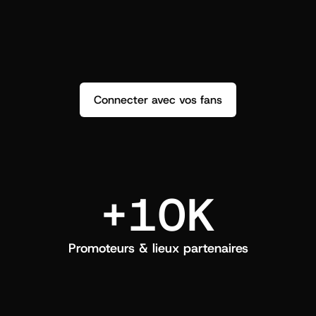
répondez et créez un vrai lien.
q
Connecter avec vos fans
+10K
Promoteurs & lieux partenaires