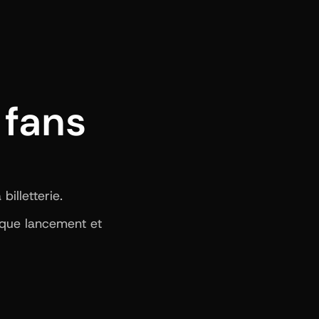
fans 
illetterie.
aque lancement et 