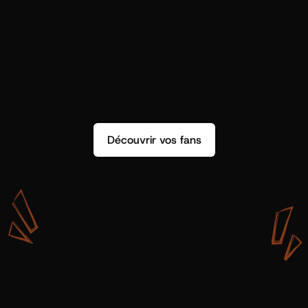
Découvrir vos fans
A
v
e
c
S
h
o
t
g
u
n
A
r
t
i
s
t
s
,
o
n
n
’
a
p
a
s
s
e
u
l
e
m
e
n
t
d
e
l
a
d
o
n
n
é
e
.
O
n
a
d
e
s
i
n
s
i
g
h
t
s
q
u
’
o
n
p
e
u
t
v
r
a
i
m
e
n
t
u
t
i
l
i
s
e
r
.