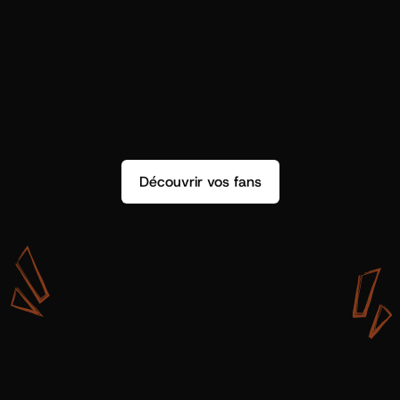
Découvrir vos fans
A
v
e
c
S
h
o
t
g
u
n
A
r
t
i
s
t
s
,
o
n
n
’
a
p
a
s
s
e
u
l
e
m
e
n
t
d
e
l
a
d
o
n
n
é
e
.
O
n
a
d
e
s
i
n
s
i
g
h
t
s
q
u
’
o
n
p
e
u
t
v
r
a
i
m
e
n
t
u
t
i
l
i
s
e
r
.