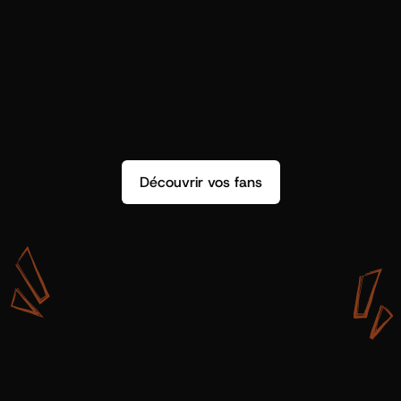
Découvrir vos fans
A
v
e
c
S
h
o
t
g
u
n
A
r
t
i
s
t
s
,
o
n
n
’
a
p
a
s
s
e
u
l
e
m
e
n
t
d
e
l
a
d
o
n
n
é
e
.
O
n
a
d
e
s
i
n
s
i
g
h
t
s
q
u
’
o
n
p
e
u
t
v
r
a
i
m
e
n
t
u
t
i
l
i
s
e
r
.