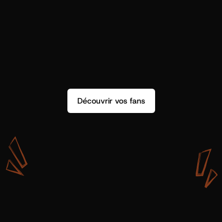
Découvrir vos fans
A
v
e
c
S
h
o
t
g
u
n
A
r
t
i
s
t
s
,
o
n
n
’
a
p
a
s
s
e
u
l
e
m
e
n
t
d
e
l
a
d
o
n
n
é
e
.
O
n
a
d
e
s
i
n
s
i
g
h
t
s
q
u
’
o
n
p
e
u
t
v
r
a
i
m
e
n
t
u
t
i
l
i
s
e
r
.