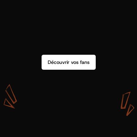
Découvrir vos fans
A
v
e
c
S
h
o
t
g
u
n
A
r
t
i
s
t
s
,
o
n
n
’
a
p
a
s
s
e
u
l
e
m
e
n
t
d
e
l
a
d
o
n
n
é
e
.
O
n
a
d
e
s
i
n
s
i
g
h
t
s
q
u
’
o
n
p
e
u
t
v
r
a
i
m
e
n
t
u
t
i
l
i
s
e
r
.