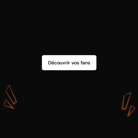
Découvrir vos fans
A
v
e
c
S
h
o
t
g
u
n
A
r
t
i
s
t
s
,
o
n
n
’
a
p
a
s
s
e
u
l
e
m
e
n
t
d
e
l
a
d
o
n
n
é
e
.
O
n
a
d
e
s
i
n
s
i
g
h
t
s
q
u
’
o
n
p
e
u
t
v
r
a
i
m
e
n
t
u
t
i
l
i
s
e
r
.