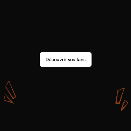
Découvrir vos fans
A
v
e
c
S
h
o
t
g
u
n
A
r
t
i
s
t
s
,
o
n
n
’
a
p
a
s
s
e
u
l
e
m
e
n
t
d
e
l
a
d
o
n
n
é
e
.
O
n
a
d
e
s
i
n
s
i
g
h
t
s
q
u
’
o
n
p
e
u
t
v
r
a
i
m
e
n
t
u
t
i
l
i
s
e
r
.