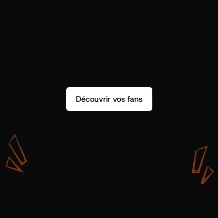
Découvrir vos fans
A
v
e
c
S
h
o
t
g
u
n
A
r
t
i
s
t
s
,
o
n
n
’
a
p
a
s
s
e
u
l
e
m
e
n
t
d
e
l
a
d
o
n
n
é
e
.
O
n
a
d
e
s
i
n
s
i
g
h
t
s
q
u
’
o
n
p
e
u
t
v
r
a
i
m
e
n
t
u
t
i
l
i
s
e
r
.