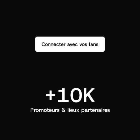
répondez et créez un vrai lien.
q
Connecter avec vos fans
+10K
Promoteurs & lieux partenaires