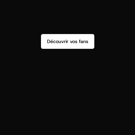
Découvrir vos fans
r
t
i
s
t
s
,
o
n
n
’
a
p
a
s
s
e
u
l
e
m
e
n
t
d
e
n
s
i
g
h
t
s
q
u
’
o
n
p
e
u
t
v
r
a
i
m
e
n
t
u
t