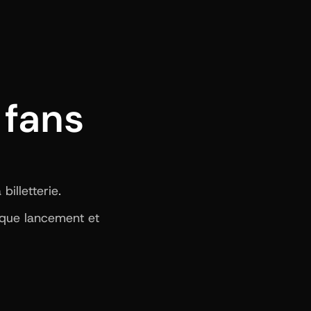
fans 
illetterie.
aque lancement et 