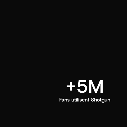
directement dans leur feed Shotgun.
+5M
Fans utilisent Shotgun