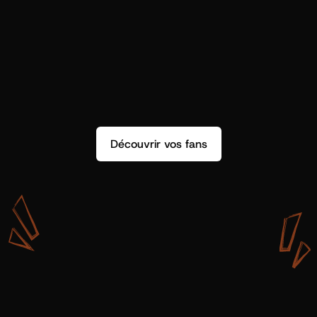
Découvrir vos fans
A
v
e
c
S
h
o
t
g
u
n
A
r
t
i
s
t
s
,
o
n
n
’
a
p
a
s
s
e
u
l
e
m
e
n
t
d
e
l
a
d
o
n
n
é
e
.
O
n
a
d
e
s
i
n
s
i
g
h
t
s
q
u
’
o
n
p
e
u
t
v
r
a
i
m
e
n
t
u
t
i
l
i
s
e
r
.