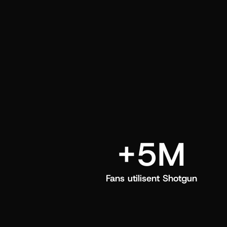
directement dans leur feed Shotgun.
+5M
Fans utilisent Shotgun