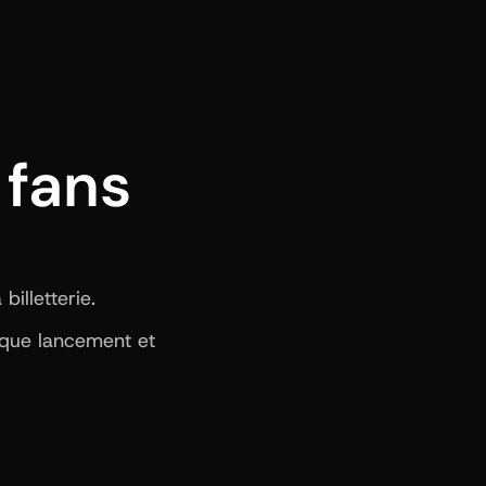
fans 
illetterie.
aque lancement et 