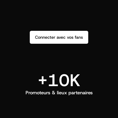
répondez et créez un vrai lien.
q
Connecter avec vos fans
+10K
Promoteurs & lieux partenaires