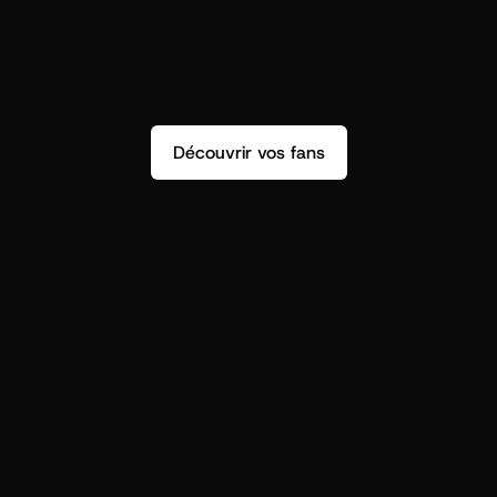
Découvrir vos fans
r
t
i
s
t
s
,
o
n
n
’
a
p
a
s
s
e
u
l
e
m
e
n
t
d
e
n
s
i
g
h
t
s
q
u
’
o
n
p
e
u
t
v
r
a
i
m
e
n
t
u
t