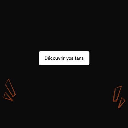
Découvrir vos fans
A
v
e
c
S
h
o
t
g
u
n
A
r
t
i
s
t
s
,
o
n
n
’
a
p
a
s
s
e
u
l
e
m
e
n
t
d
e
l
a
d
o
n
n
é
e
.
O
n
a
d
e
s
i
n
s
i
g
h
t
s
q
u
’
o
n
p
e
u
t
v
r
a
i
m
e
n
t
u
t
i
l
i
s
e
r
.